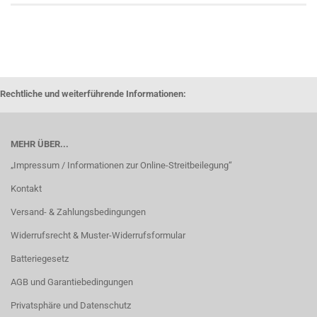
Rechtliche und weiterführende Informationen:
MEHR ÜBER...
„Impressum / Informationen zur Online-Streitbeilegung“
Kontakt
Versand- & Zahlungsbedingungen
Widerrufsrecht & Muster-Widerrufsformular
Batteriegesetz
AGB und Garantiebedingungen
Privatsphäre und Datenschutz