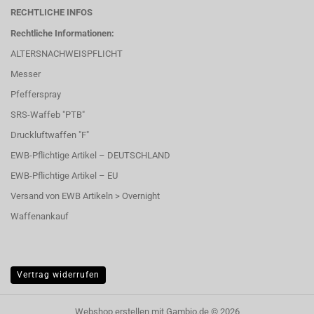
RECHTLICHE INFOS
Rechtliche Informationen:
ALTERSNACHWEISPFLICHT
Messer
Pfefferspray
SRS-Waffeb "PTB"
Druckluftwaffen "F"
EWB-Pflichtige Artikel – DEUTSCHLAND
EWB-Pflichtige Artikel – EU
Versand von EWB Artikeln > Overnight
Waffenankauf
Vertrag widerrufen
Webshop erstellen
mit Gambio.de © 2026