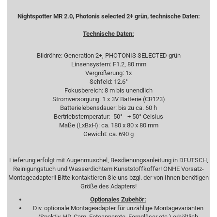
Nightspotter MR 2.0, Photonis selected 2+ grün, technische Daten:
Technische Daten:
Bildröhre: Generation 2+, PHOTONIS SELECTED grün
Linsensystem: F1.2, 80 mm
Vergrößerung: 1x
Sehfeld: 12.6°
Fokusbereich: 8 m bis unendlich
Stromversorgung: 1 x 3V Batterie (CR123)
Batterielebensdauer: bis zu ca. 60 h
Bertriebstemperatur: -50° - + 50° Celsius
Maße (LxBxH): ca. 180 x 80 x 80 mm
Gewicht: ca. 690 g
Lieferung erfolgt mit Augenmuschel, Besdienungsanleitung in DEUTSCH,
Reinigungstuch und Wasserdichtem Kunststoffkoffer! ONHE Vorsatz-
Montageadapter!! Bitte kontaktieren Sie uns bzgl. der von Ihnen benötigen
Größe des Adapters!
Optionales Zubehör:
Div. optionale Montageadapter für unzählige Montagevarianten
(Spektiv, HD-Cam, Fotoapparate, Ferngläser etc.) erhältlich