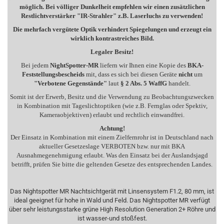
möglich. Bei völliger Dunkelheit empfehlen wir einen zusätzlichen
Restlichtverstärker "IR-Strahler" z.B. Laserluchs zu verwenden!
Die mehrfach vergütete Optik verhindert Spiegelungen und erzeugt ein
wirklich kontrastreiches Bild.
Legaler Besitz!
Bei jedem
NightSpotter-MR
liefern wir Ihnen eine Kopie des
BKA-
Feststellungsbescheids
mit, dass es sich bei diesen Geräte
nicht
um
"Verbotene Gegenstände"
laut
§ 2 Abs. 5 WaffG
handelt.
Somit ist der Erwerb, Besitz und die Verwendung zu Beobachtungszwecken
in Kombination mit Tageslichtoptiken (wie z.B. Fernglas oder Spektiv,
Kameraobjektiven) erlaubt und rechtlich einwandfrei.
Achtung!
Der Einsatz in Kombination mit einem Zielfernrohr ist in Deutschland nach
aktueller Gesetzeslage VERBOTEN bzw. nur mit BKA
Ausnahmegenehmigung erlaubt. Was den Einsatz bei der Auslandsjagd
betrifft, prüfen Sie bitte die geltenden Gesetze des entsprechenden Landes.
Das Nightspotter MR Nachtsichtgerät mit Linsensystem F1.2, 80 mm, ist
ideal geeignet für hohe in Wald und Feld. Das Nightspotter MR verfügt
über sehr leistungsstarke grüne High Resolution Generation 2+ Röhre und
ist wasser-und stoßfest.