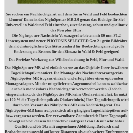
Sie suchen ein Nachtsichtgerät, mit dem Sie in Wald und Feld beobachten
können? Dann ist das NightSpotter MR 2.0 genau das Richtige für Sie!
Universell in Wald und Feld einstzbar, zuverlässing, robust und qualitativ
das Non plus Ultra!
Die Nightspotter Nachsticht-Vorsatzgeräte bieten mit 80 mm F1.2
Linsensystem und neuer PHOTONIS SELECTED Gen 2+ grün Bildröhre
den höchstmöglichen Qualitätsstandard für Beobachtungen auf große
Entfernungen. Bestens für den Einsatz in Wald & Feld geeignet!
Das Perfekte Werkzeug zur Wildbeobachtung in Feld, Flur und Wald.
Das NightSpotter MR wird einfach vorne an das Objektiv Ihrer bewährten
Tageslichtoptik montiert. Die Montage des Nachtsichtvorsatzgeräts
NightSpotter MR ist ganz einfach und erfolgt über einen optionalen
Montageadapter. Mit der mitgelieferten Augenmuschel kann es wahlweise
auch als monokulares Nachtsichtgerät verwendet werden. (Jedoch
eingeschränkt, da das NightSpotter MR keine Okulareinheit hat. Es nutzt
zu 100 % die Tageslichtoptik als Okulareinheit.) Ihre Tageslichtoptik wird
durch den Vorsatz des NihtSpotter-MR zum Nachtsichtgerät. Das
NightSpotter-MR kann auf praktisch alle gängigen Tageslichtoptiken auf-
bzw. vorgesetzt werden. Der verwendbare Zoombereich Ihrer Tagesoptik
bewegt sich bei diesem Nachtsichtvorsatzgerät von 1-6 mit sehr hoher
Qualität und bis 10x mit angenehmer Abbildung. Dadurch sind
Beobachtungen sowohl auf kurze Distanzen als auch weitere Entfernungen