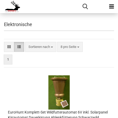
Elektronische
Sortieren nach
pro Seite
Sortieren nach
8 pro Seite
1
EuroHunt Komplett-Set Wildfutterautomat 6V inkl. Solarpanel
Kirrautomat Dauerkirrung Ablenkfütterung Schwarzwild