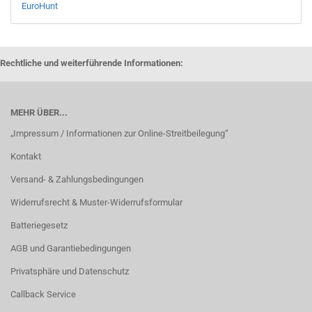
EuroHunt
Rechtliche und weiterführende Informationen:
MEHR ÜBER...
„Impressum / Informationen zur Online-Streitbeilegung“
Kontakt
Versand- & Zahlungsbedingungen
Widerrufsrecht & Muster-Widerrufsformular
Batteriegesetz
AGB und Garantiebedingungen
Privatsphäre und Datenschutz
Callback Service