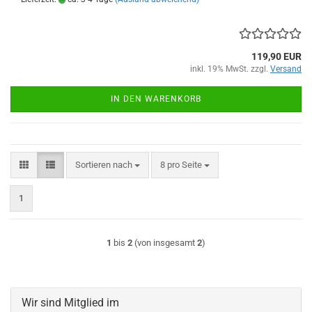
119,90 EUR
inkl. 19% MwSt. zzgl.
Versand
IN DEN WARENKORB
Sortieren nach
pro Seite
Sortieren nach
8 pro Seite
1
1
bis
2
(von insgesamt
2
)
Wir sind Mitglied im