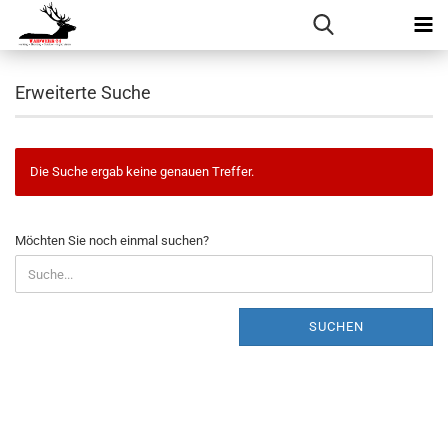
Erweiterte Suche
Die Suche ergab keine genauen Treffer.
MÖCHTEN
Möchten Sie noch einmal suchen?
SIE
NOCH
EINMAL
SUCHEN?
SUCHEN