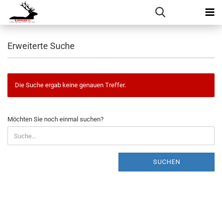
Erweiterte Suche
Die Suche ergab keine genauen Treffer.
MÖCHTEN
Möchten Sie noch einmal suchen?
SIE
NOCH
EINMAL
SUCHEN?
SUCHEN