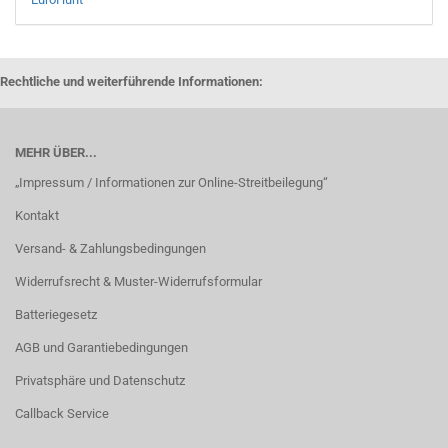
Rechtliche und weiterführende Informationen:
MEHR ÜBER...
„Impressum / Informationen zur Online-Streitbeilegung“
Kontakt
Versand- & Zahlungsbedingungen
Widerrufsrecht & Muster-Widerrufsformular
Batteriegesetz
AGB und Garantiebedingungen
Privatsphäre und Datenschutz
Callback Service