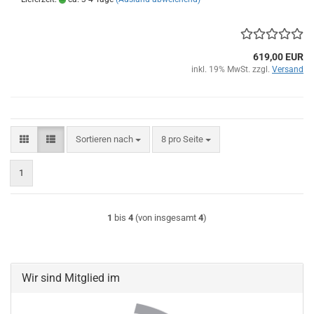
619,00 EUR
inkl. 19% MwSt. zzgl.
Versand
Sortieren nach
pro Seite
Sortieren nach
8 pro Seite
1
1
bis
4
(von insgesamt
4
)
Wir sind Mitglied im