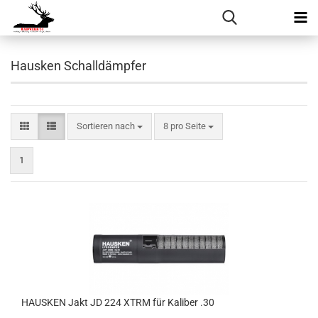
Hausken Schalldämpfer
Sortieren nach
pro Seite
Sortieren nach
8 pro Seite
1
HAUSKEN Jakt JD 224 XTRM für Kaliber .30